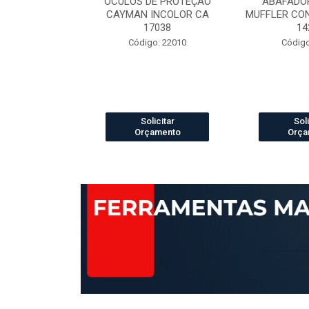
ELCRO 70B29
OCULOS DE PROTEÇÃO
ABAFADOR
P PRETO N.42
CAYMAN INCOLOR CA
MUFFLER CO
42421
17038
14
 13003888
Código: 22010
Código
icitar
Solicitar
Soli
amento
Orçamento
Orça