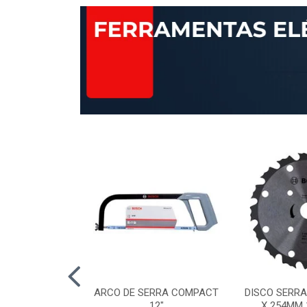
AP STANDARD
ARCO DE SERRA COMPACT
DISCO SERRA
RÃO 120 115MM
12"
X 254MM 