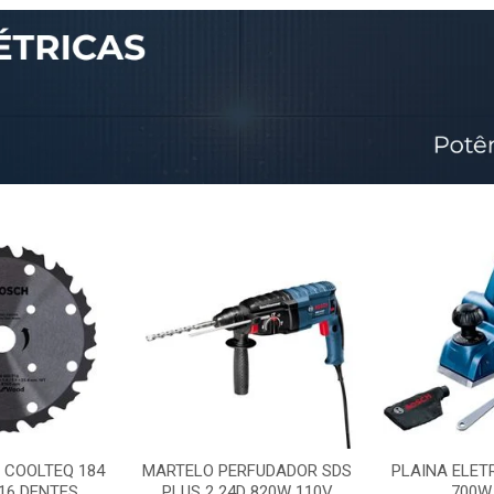
 COOLTEQ 184
MARTELO PERFUDADOR SDS
PLAINA ELET
16 DENTES
PLUS 2 24D 820W 110V
700W