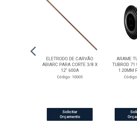
LDA MIG/MAG
ELETRODO DE CARVÃO
ARAME T
CH 360 3.0MT
ABIARC PARA CORTE 3/8 X
TUBROD 71 
12" 600A
1.20MM 
o: 84012
Código: 10005
Código
icitar
Solicitar
Soli
amento
Orçamento
Orça