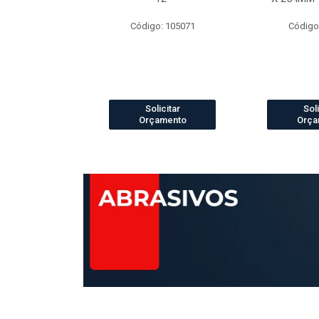
o: 4073
Código: 105071
Código
icitar
Solicitar
Soli
amento
Orçamento
Orça