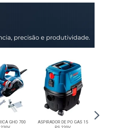
RICA GHO 700
ASPIRADOR DE PO GAS 15
SERRA CIRCU
 220V
PS 220V
GKS 150 STD