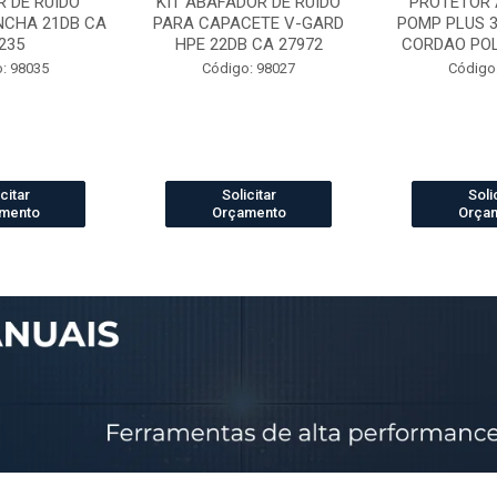
 DE RUIDO
KIT ABAFADOR DE RUIDO
PROTETOR 
NCHA 21DB CA
PARA CAPACETE V-GARD
POMP PLUS 
235
HPE 22DB CA 27972
CORDAO POLI
: 98035
Código: 98027
Código
citar
Solicitar
Soli
mento
Orçamento
Orça