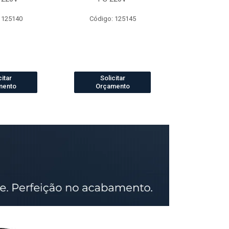
 125140
Código: 125145
Código:
citar
Solicitar
Solic
mento
Orçamento
Orçam