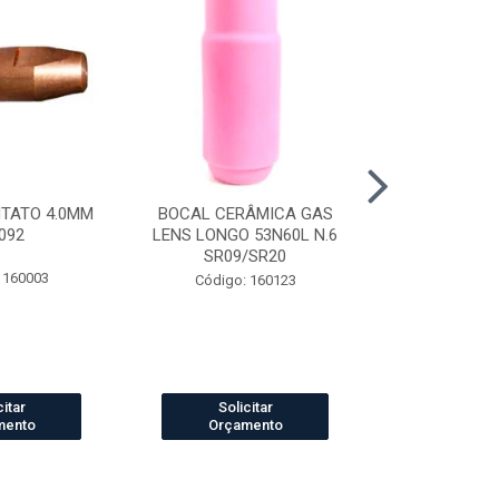
NTATO 4.0MM
BOCAL CERÂMICA GAS
CAPUZ SOLD
092
LENS LONGO 53N60L N.6
TIPO ARABE
SR09/SR20
 160003
Código:
Código: 160123
citar
Solicitar
Solic
mento
Orçamento
Orçam