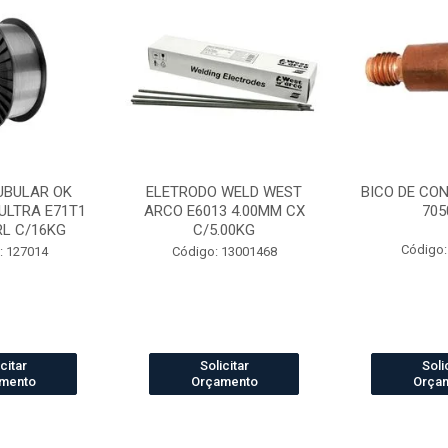
UBULAR OK
ELETRODO WELD WEST
BICO DE CO
ULTRA E71T1
ARCO E6013 4.00MM CX
705
RL C/16KG
C/5.00KG
Código:
: 127014
Código: 13001468
citar
Solicitar
Soli
mento
Orçamento
Orça