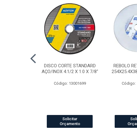
AP STANDARD
DISCO CORTE STANDARD
REBOLO RE
RÃO 40 7"
AÇO/INOX 4.1/2 X 1.0 X 7/8"
254X25.4X3
o: 4041
Código: 13001699
Código:
icitar
Solicitar
Soli
amento
Orçamento
Orça