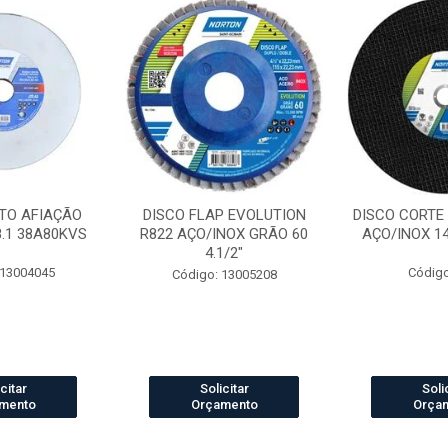
TO AFIAÇÃO
DISCO FLAP EVOLUTION
DISCO CORTE
8.1 38A80KVS
R822 AÇO/INOX GRÃO 60
AÇO/INOX 14 
4.1/2"
 13004045
Código
Código: 13005208
citar
Solicitar
Soli
mento
Orçamento
Orça