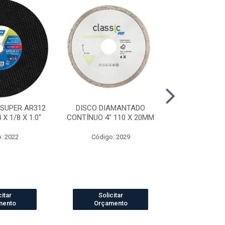
 SUPER AR312
DISCO DIAMANTADO
DISCO DI
X 1/8 X 1.0"
CONTÍNUO 4" 110 X 20MM
SEGMENTADO
20
: 2022
Código: 2029
Código
citar
Solicitar
Solic
mento
Orçamento
Orçam