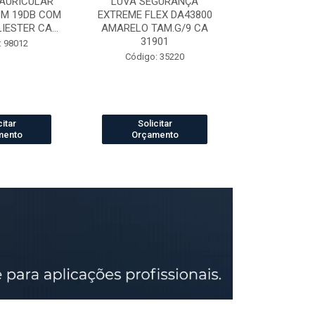
AURICULAR
LUVA SEGURANÇA
LUVA DE VAQ
3M 19DB COM
EXTREME FLEX DA43800
PETROLEIRA 
ESTER CA...
AMARELO TAM.G/9 CA
164
31901
: 98012
Código:
Código: 35220
citar
Solicitar
Solic
mento
Orçamento
Orçam