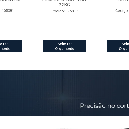
2.3KG
: 105081
Código:
Código: 125017
citar
Solicitar
Soli
mento
Orçamento
Orça