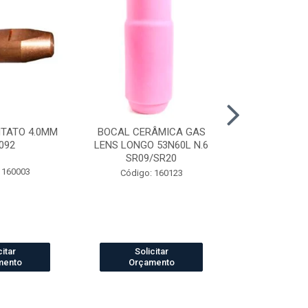
NTATO 4.0MM
BOCAL CERÂMICA GAS
CAPUZ SOLD
092
LENS LONGO 53N60L N.6
TIPO ARABE
SR09/SR20
 160003
Código:
Código: 160123
citar
Solicitar
Solic
mento
Orçamento
Orçam