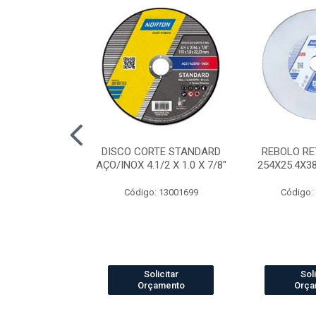
AP STANDARD
DISCO CORTE STANDARD
REBOLO RE
RÃO 40 7"
AÇO/INOX 4.1/2 X 1.0 X 7/8"
254X25.4X3
o: 4041
Código: 13001699
Código:
icitar
Solicitar
Soli
amento
Orçamento
Orça