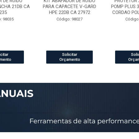
 DE RUIDO
KIT ABAFADOR DE RUIDO
PROTETOR 
NCHA 21DB CA
PARA CAPACETE V-GARD
POMP PLUS 
235
HPE 22DB CA 27972
CORDAO POLI
: 98035
Código: 98027
Código
citar
Solicitar
Soli
mento
Orçamento
Orça