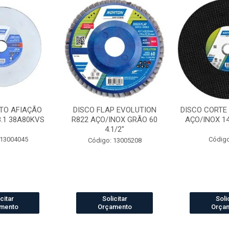
TO AFIAÇÃO
DISCO FLAP EVOLUTION
DISCO CORTE
8.1 38A80KVS
R822 AÇO/INOX GRÃO 60
AÇO/INOX 14 
4.1/2"
 13004045
Código
Código: 13005208
citar
Solicitar
Soli
mento
Orçamento
Orça