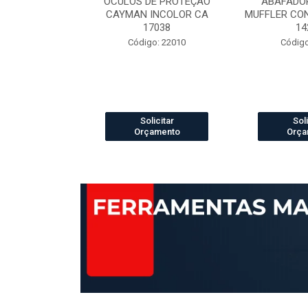
ELCRO 70B29
OCULOS DE PROTEÇÃO
ABAFADOR
P PRETO N.42
CAYMAN INCOLOR CA
MUFFLER CO
42421
17038
14
 13003888
Código: 22010
Código
icitar
Solicitar
Soli
amento
Orçamento
Orça