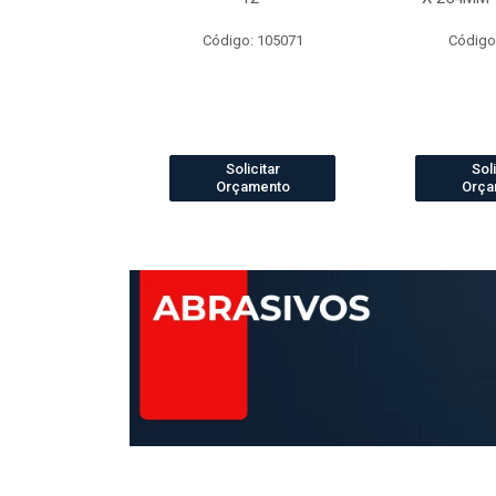
o: 4073
Código: 105071
Código
icitar
Solicitar
Soli
amento
Orçamento
Orça