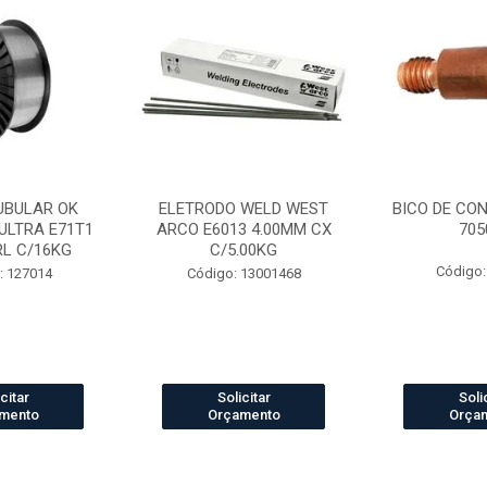
UBULAR OK
ELETRODO WELD WEST
BICO DE CO
ULTRA E71T1
ARCO E6013 4.00MM CX
705
RL C/16KG
C/5.00KG
Código:
: 127014
Código: 13001468
citar
Solicitar
Soli
mento
Orçamento
Orça