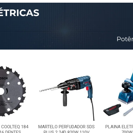
 COOLTEQ 184
MARTELO PERFUDADOR SDS
PLAINA ELET
16 DENTES
PLUS 2 24D 820W 110V
700W