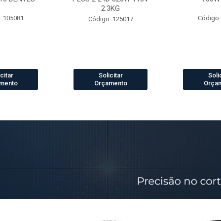
2.3KG
: 105081
Código:
Código: 125017
citar
Solicitar
Soli
mento
Orçamento
Orça