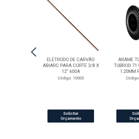
LDA MIG/MAG
ELETRODO DE CARVÃO
ARAME T
CH 360 3.0MT
ABIARC PARA CORTE 3/8 X
TUBROD 71 
12" 600A
1.20MM 
o: 84012
Código: 10005
Código
icitar
Solicitar
Soli
amento
Orçamento
Orça