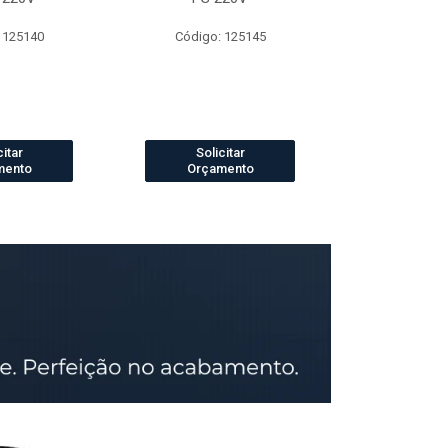
 125140
Código: 125145
Código:
citar
Solicitar
Solic
mento
Orçamento
Orçam