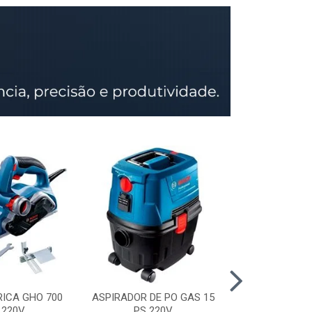
RICA GHO 700
ASPIRADOR DE PO GAS 15
SERRA CIRCU
 220V
PS 220V
GKS 150 STD