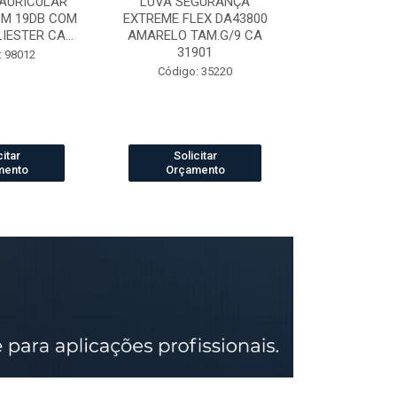
AURICULAR
LUVA SEGURANÇA
LUVA DE VAQ
3M 19DB COM
EXTREME FLEX DA43800
PETROLEIRA 
ESTER CA...
AMARELO TAM.G/9 CA
164
31901
: 98012
Código:
Código: 35220
citar
Solicitar
Solic
mento
Orçamento
Orçam