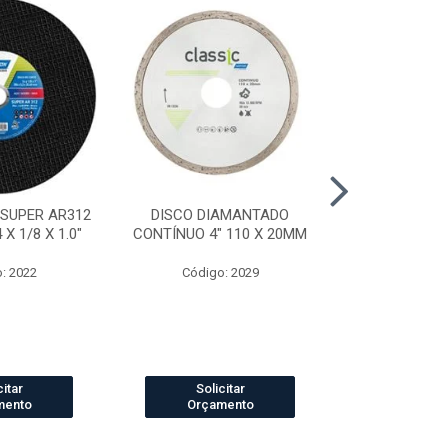
 SUPER AR312
DISCO DIAMANTADO
DISCO DI
X 1/8 X 1.0"
CONTÍNUO 4" 110 X 20MM
SEGMENTADO
20
: 2022
Código: 2029
Código
citar
Solicitar
Solic
mento
Orçamento
Orçam