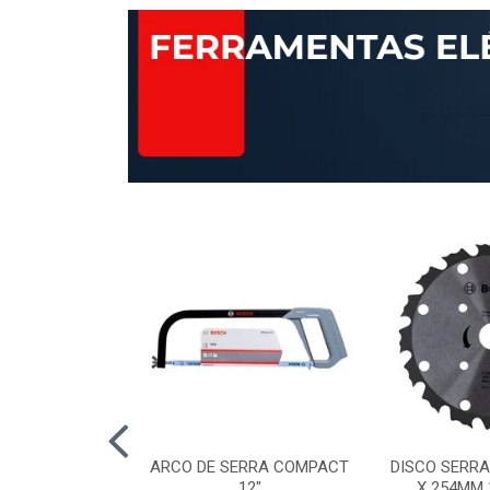
AP STANDARD
ARCO DE SERRA COMPACT
DISCO SERRA
RÃO 120 115MM
12"
X 254MM 