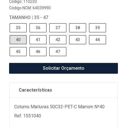
Código: 110233
Código NCM: 64039990
TAMANHO | 35 - 47
35
36
37
38
39
40
41
42
43
44
45
46
47
Solicitar Orçamento
Características
Coturno Marluvas 50C32-PET-C Marrom Nº40
Ref. 1551040