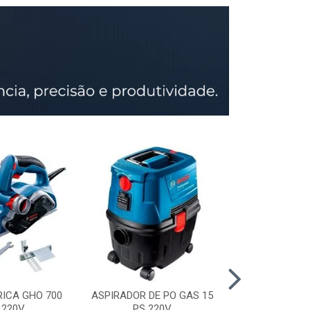
RICA GHO 700
ASPIRADOR DE PO GAS 15
SERRA CIRCU
 220V
PS 220V
GKS 150 STD