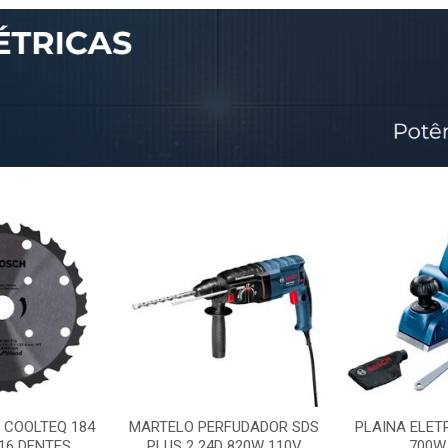
 COOLTEQ 184
MARTELO PERFUDADOR SDS
PLAINA ELET
16 DENTES
PLUS 2 24D 820W 110V
700W