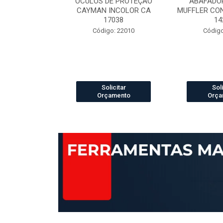
ELCRO 70B29
OCULOS DE PROTEÇÃO
ABAFADOR
P PRETO N.42
CAYMAN INCOLOR CA
MUFFLER CO
42421
17038
14
 13003888
Código: 22010
Código
icitar
Solicitar
Soli
amento
Orçamento
Orça