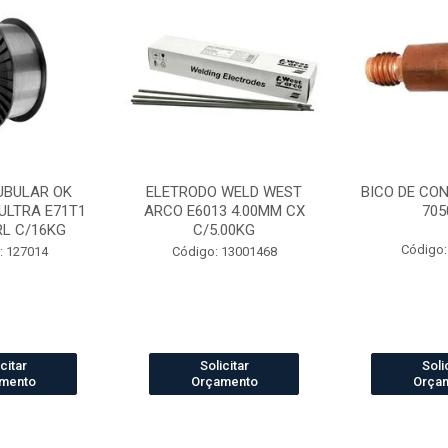
UBULAR OK
ELETRODO WELD WEST
BICO DE CO
ULTRA E71T1
ARCO E6013 4.00MM CX
705
RL C/16KG
C/5.00KG
Código:
: 127014
Código: 13001468
citar
Solicitar
Soli
mento
Orçamento
Orça