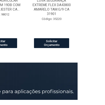
AURICULAR
LUVA SEGURANÇA
LUVA DE VAQ
3M 19DB COM
EXTREME FLEX DA43800
PETROLEIRA 
ESTER CA...
AMARELO TAM.G/9 CA
164
31901
: 98012
Código:
Código: 35220
citar
Solicitar
Solic
mento
Orçamento
Orçam