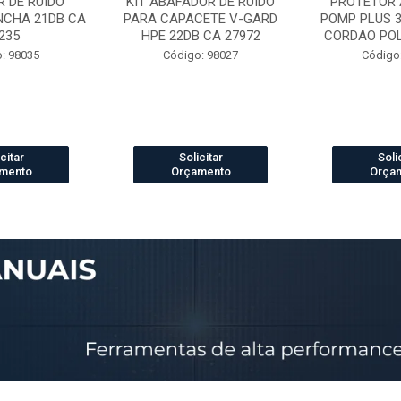
 DE RUIDO
KIT ABAFADOR DE RUIDO
PROTETOR 
NCHA 21DB CA
PARA CAPACETE V-GARD
POMP PLUS 
235
HPE 22DB CA 27972
CORDAO POLI
: 98035
Código: 98027
Código
citar
Solicitar
Soli
mento
Orçamento
Orça