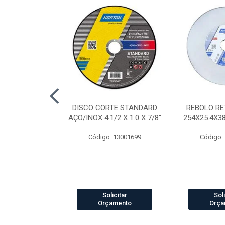
AP STANDARD
DISCO CORTE STANDARD
REBOLO RE
RÃO 40 7"
AÇO/INOX 4.1/2 X 1.0 X 7/8"
254X25.4X3
o: 4041
Código: 13001699
Código:
icitar
Solicitar
Soli
amento
Orçamento
Orça