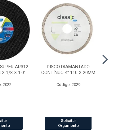
 SUPER AR312
DISCO DIAMANTADO
DISCO DI
X 1/8 X 1.0"
CONTÍNUO 4" 110 X 20MM
SEGMENTADO
20
: 2022
Código: 2029
Código
citar
Solicitar
Solic
mento
Orçamento
Orçam