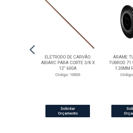
LDA MIG/MAG
ELETRODO DE CARVÃO
ARAME T
CH 360 3.0MT
ABIARC PARA CORTE 3/8 X
TUBROD 71 
12" 600A
1.20MM 
o: 84012
Código: 10005
Código
icitar
Solicitar
Soli
amento
Orçamento
Orça