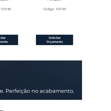
 125140
Código: 125145
Código:
citar
Solicitar
Solic
mento
Orçamento
Orçam