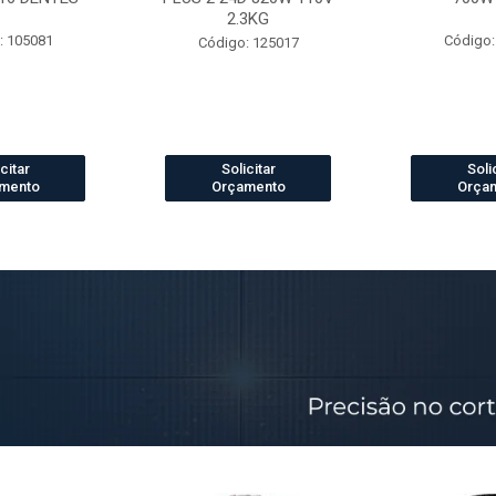
2.3KG
: 105081
Código:
Código: 125017
citar
Solicitar
Soli
mento
Orçamento
Orça