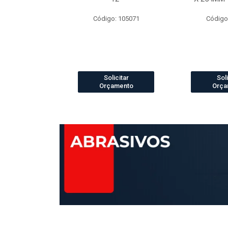
o: 4073
Código: 105071
Código
icitar
Solicitar
Soli
amento
Orçamento
Orça