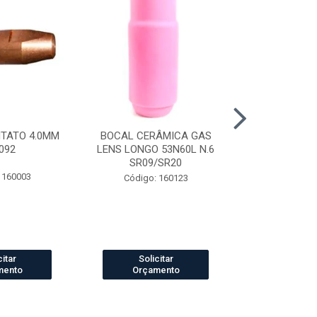
NTATO 4.0MM
BOCAL CERÂMICA GAS
CAPUZ SOLD
092
LENS LONGO 53N60L N.6
TIPO ARABE
SR09/SR20
 160003
Código:
Código: 160123
citar
Solicitar
Solic
mento
Orçamento
Orçam