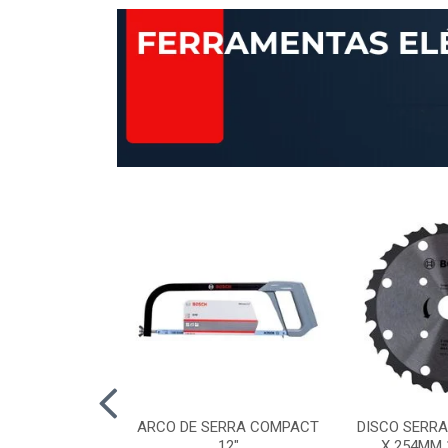
AP STANDARD
ARCO DE SERRA COMPACT
DISCO SERRA
RÃO 120 115MM
12"
X 254MM 