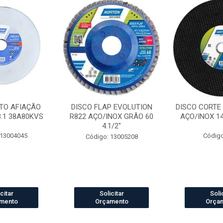
TO AFIAÇÃO
DISCO FLAP EVOLUTION
DISCO CORTE
8.1 38A80KVS
R822 AÇO/INOX GRÃO 60
AÇO/INOX 14 
4.1/2"
 13004045
Código
Código: 13005208
citar
Solicitar
Soli
mento
Orçamento
Orça